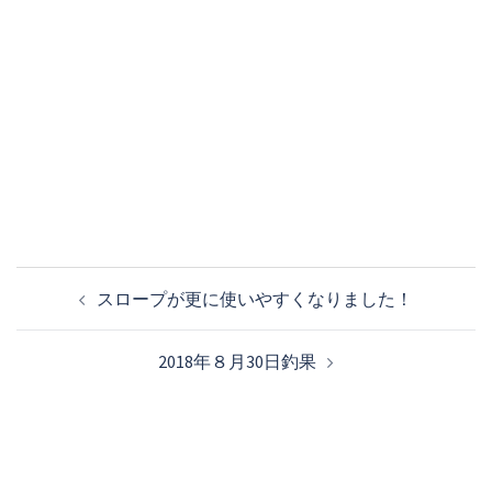
投
スロープが更に使いやすくなりました！
稿
ナ
2018年８月30日釣果
ビ
ゲ
ー
シ