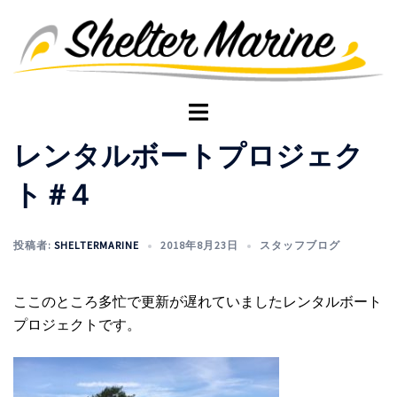
コ
ン
テ
ン
ツ
ト
へ
グ
レンタルボートプロジェク
ス
ル
キ
メ
ト＃4
ッ
ニ
プ
ュ
ー
投稿者:
SHELTERMARINE
2018年8月23日
スタッフブログ
ここのところ多忙で更新が遅れていましたレンタルボート
プロジェクトです。