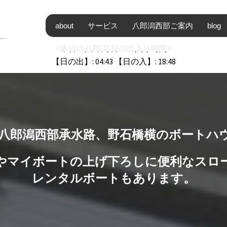
about
サービス
八郎潟西部ご案内
blog
<本日の八郎潟 日の出入り時間>
【日の出】: 04:43 【日の入】: 18:48
八郎潟西部承水路、野石橋横のボートハ
やマイボートの上げ下ろしに便利なスロ
レンタルボートもあります。