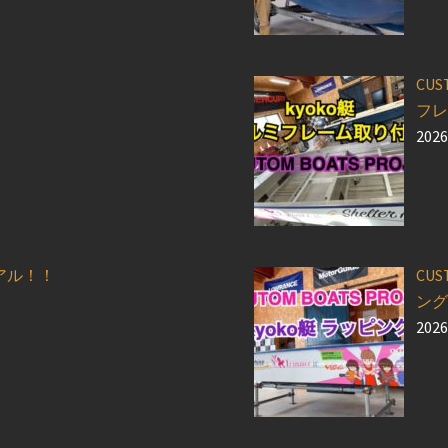
CUS
フレ
202
アル！！
CUS
ング
202