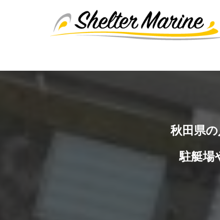
コ
ン
テ
ン
ツ
へ
ス
キ
ッ
プ
秋田県の
駐艇場