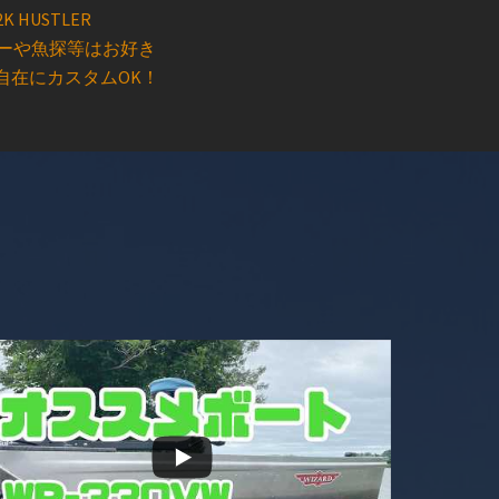
2K HUSTLER
ーや魚探等はお好き
自在にカスタムOK！