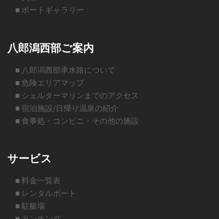
■ ボートギャラリー
八郎潟西部ご案内
■ 八郎潟西部承水路について
■ 危険エリアマップ
■ シェルターマリンまでのアクセス
■ 宿泊施設/日帰り温泉の紹介
■ 食事処・コンビニ・その他の施設
サービス
■ 料金一覧表
■ レンタルボート
■ 駐艇場
■ ランチング