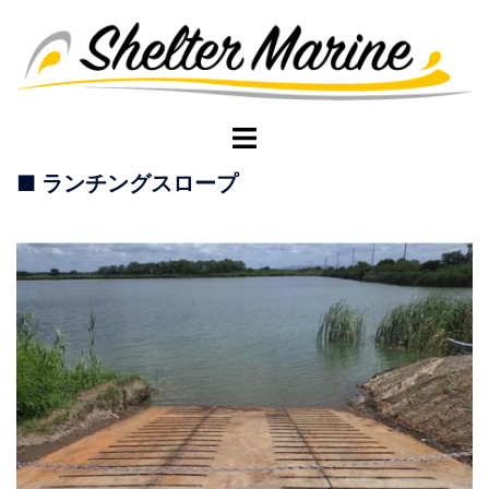
コ
ン
テ
ン
ツ
ト
へ
グ
■ ランチングスロープ
ス
ル
キ
メ
ッ
ニ
プ
ュ
ー