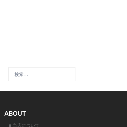
検
索:
ABOUT
■ 当店について