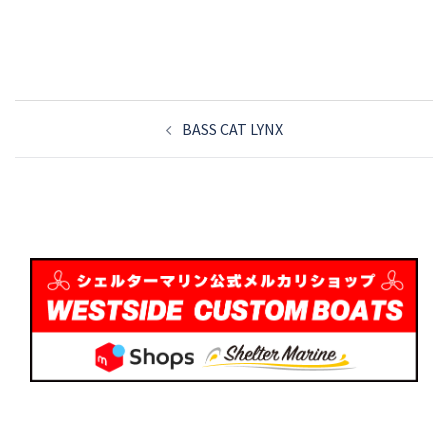
投
BASS CAT LYNX
稿
ナ
ビ
ゲ
ー
シ
ョ
ン