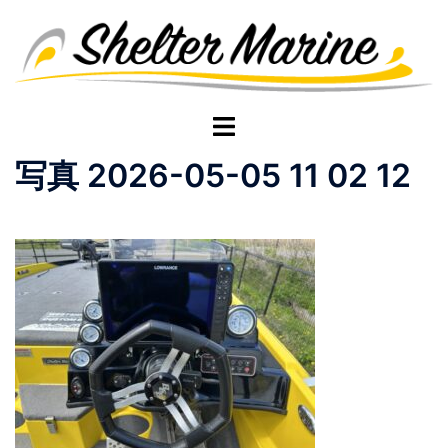
コ
ン
テ
ン
ツ
ト
へ
グ
写真 2026-05-05 11 02 12
ス
ル
キ
メ
ッ
ニ
プ
ュ
ー