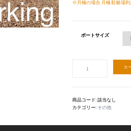
※月極の場合 月極 駐艇場
ボートサイズ
年
カ
間
駐
艇
場
商品コード:
該当なし
利
カテゴリー:
その他
用
料
（一