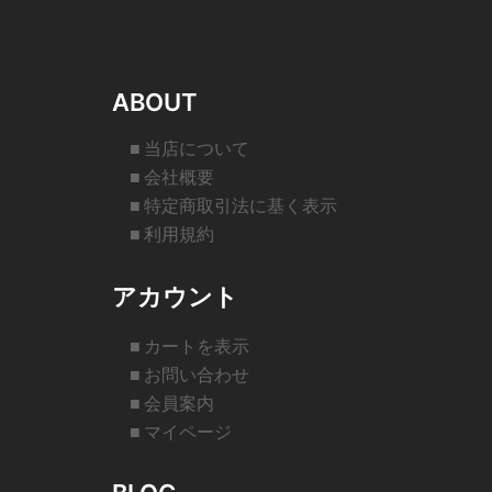
ABOUT
■ 当店について
■ 会社概要
■ 特定商取引法に基く表示
■ 利用規約
アカウント
■ カートを表示
■ お問い合わせ
■ 会員案内
■ マイページ