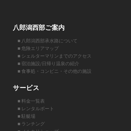
括
払
い）
(清
八郎潟西部ご案内
水
さ
■ 八郎潟西部承水路について
ん
■ 危険エリアマップ
専
■ シェルターマリンまでのアクセス
用)
■ 宿泊施設/日帰り温泉の紹介
個
■ 食事処・コンビニ・その他の施設
サービス
■ 料金一覧表
■ レンタルボート
■ 駐艇場
■ ランチング