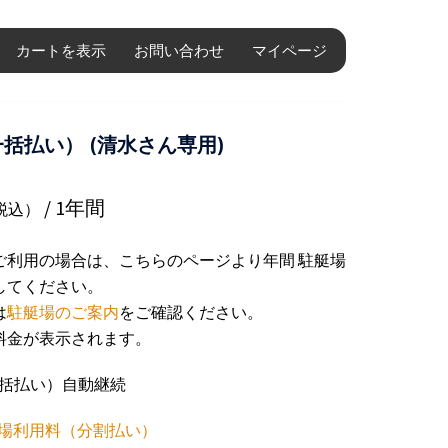
カートを表示
お問い合わせ
マイページ
括払い） (清水さん専用)
/ 1年間
税込）
ご利用の場合は、こちらのページより年間 駐艇場
してください。
は
駐艇場のご案内
をご確認ください。
料金が表示されます。
間 一括払い）自動継続
艇場利用料（分割払い）