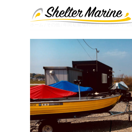
コ
ン
テ
ホーム
/
その他
/ 年間 駐艇場利用料（一括払い） (
ン
ツ
へ
ス
キ
ッ
プ