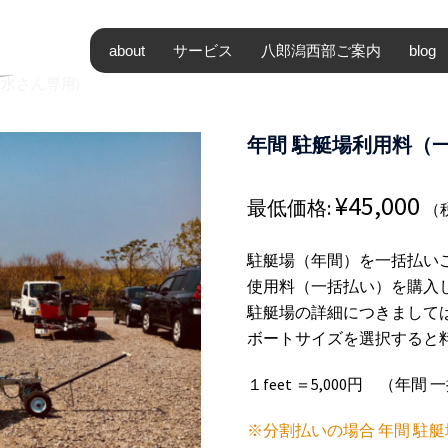
about
サービス
八郎潟西部ご案内
blog
清水さん専用)
年間 駐艇場利用料（一
¥
45,000
最低価格:
（
駐艇場（年間）を一括払い
使用料（一括払い）を購入
駐艇場の詳細につきまして
ボートサイズを選択すると
１feet ＝5,000円 （年
※分割払いの場合 年間 駐