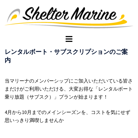
コ
ン
テ
ン
ツ
ト
へ
グ
レンタルボート・サブスクリプションのご案
ス
ル
内
キ
メ
ッ
ニ
プ
ュ
当マリーナのメンバーシップにご加入いただいている皆さ
ー
まだけがご利用いただける、大変お得な「レンタルボート
乗り放題（サブスク）」プランが始まります！
4月から10月までのメインシーズンを、コストを気にせず
思いっきり満喫しませんか