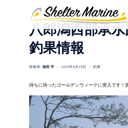
コ
ン
テ
八郎潟西部承水路
ン
ツ
へ
釣果情報
ス
キ
ッ
投稿者:
池田 守
2024年4月29日
釣果
プ
待ちに待ったゴールデンウィークに突入です！