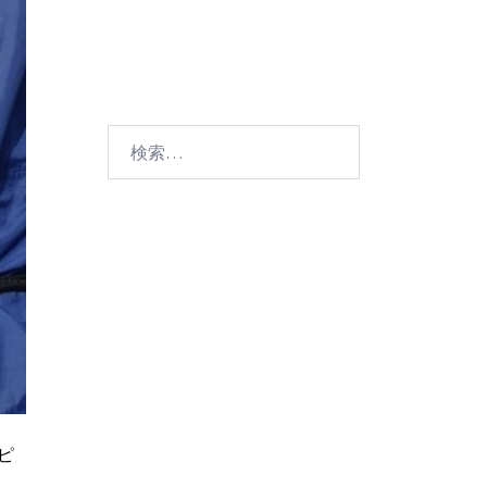
検
索:
ピ