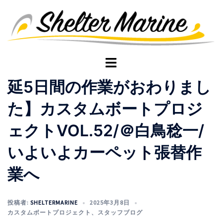
コ
ン
テ
ン
ツ
ト
へ
グ
延5日間の作業がおわりまし
ス
ル
キ
メ
た】カスタムボートプロジ
ッ
ニ
プ
ュ
ェクトVOL.52/＠白鳥稔一/
ー
いよいよカーペット張替作
業へ
投稿者:
SHELTERMARINE
2025年3月8日
カスタムボートプロジェクト
、
スタッフブログ