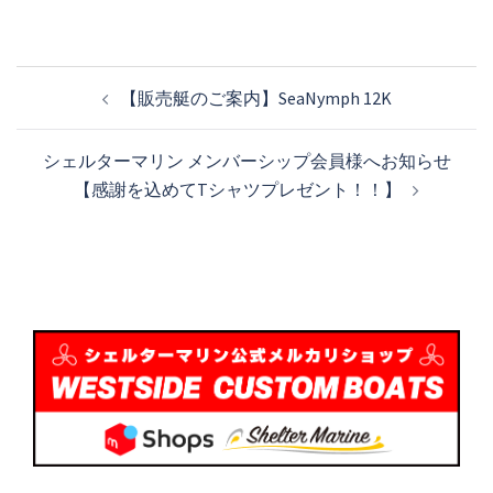
投
【販売艇のご案内】SeaNymph 12K
稿
ナ
シェルターマリン メンバーシップ会員様へお知らせ
ビ
【感謝を込めてTシャツプレゼント！！】
ゲ
ー
シ
ョ
ン