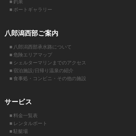
■ 釣果
■ ボートギャラリー
八郎潟西部ご案内
■ 八郎潟西部承水路について
■ 危険エリアマップ
■ シェルターマリンまでのアクセス
■ 宿泊施設/日帰り温泉の紹介
■ 食事処・コンビニ・その他の施設
サービス
■ 料金一覧表
■ レンタルボート
■ 駐艇場