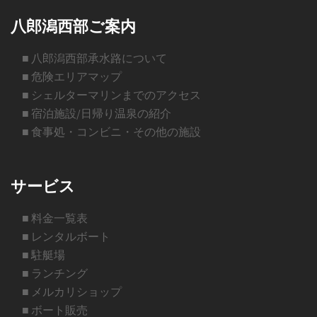
八郎潟西部ご案内
■ 八郎潟西部承水路について
■ 危険エリアマップ
■ シェルターマリンまでのアクセス
■ 宿泊施設/日帰り温泉の紹介
■ 食事処・コンビニ・その他の施設
サービス
■ 料金一覧表
■ レンタルボート
■ 駐艇場
■ ランチング
■ メルカリショップ
■ ボート販売