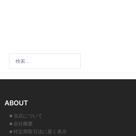
検
索:
ABOUT
■ 当店について
■ 会社概要
■ 特定商取引法に基く表示