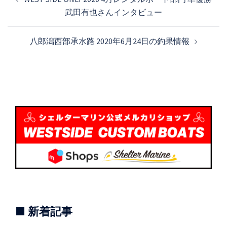
稿
武田有也さんインタビュー
ナ
ビ
八郎潟西部承水路 2020年6月24日の釣果情報
ゲ
ー
シ
ョ
ン
■ 新着記事