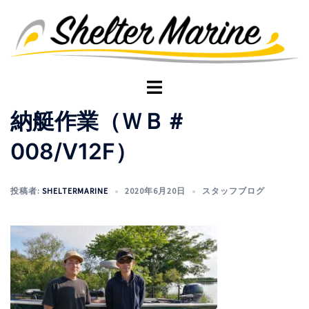
コ
ン
テ
ン
ツ
ト
へ
グ
納艇作業（ＷＢ＃
ス
ル
キ
メ
008/V12F）
ッ
ニ
プ
ュ
ー
投稿者:
SHELTERMARINE
2020年6月20日
スタッフブログ